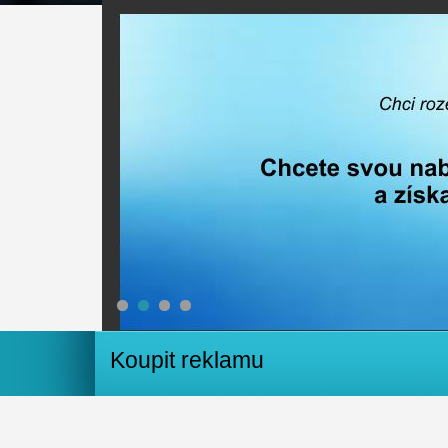
1
2
3
4
Koupit reklamu