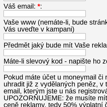
Váš email:
*
:
Vaše www (nemáte-li, bude strán
Vás uveďte v kampani)
Předmět jaký bude mít Vaše rek
Máte-li slevový kod - napište ho 
Pokud máte účet u moneymail či 
uhradit již z vydělaných peněz, v
email, kterým jste u nás registro
UPOZORŇUJEME: že musíte mít n
ceně reklamy, tedy 50% výplatní 